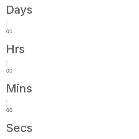
Days
|
00
Hrs
|
00
Mins
|
00
Secs