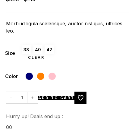
Morbi id ligula scelerisque, auctor nisl quis, ultrices
leo.
38
40
42
Size
CLEAR
Color
ADD TO CART
Hurry up! Deals end up :
00