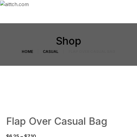
Shop
HOME
CASUAL
FLAP OVER CASUAL BAG
Flap Over Casual Bag
$
6.25
–
$
7.10